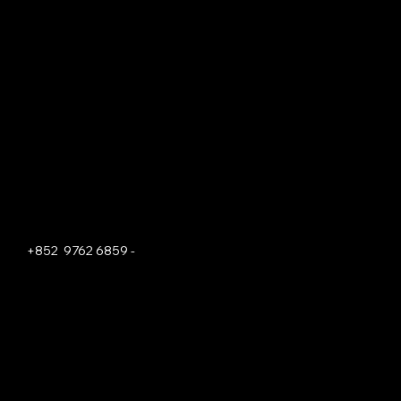
Contact
香港新界元朗錦田羅屋村, LOT 2005-6,
DD111, 15號 (近八香警署消防局)
15 DD111 LOT 2005-6, LO UK TSUEN,
KAM TIN, YUEN LONG, NT, Yuen
Long, Hong Kong
+852 9762 6859 -
since1997@28scrapcar.com
Social
Facebook
Instagram