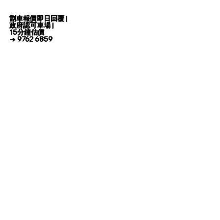
劏車報價即日回覆 |
政府認可車場 |
15分鐘估價
→ 9762 6859